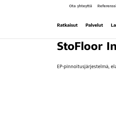
Ota yhteyttä
Referenss
Tuotteet & järjestelmät
Lattiapinno
Ratkaisut
Palvelut
La
StoFloor I
EP-pinnoitusjärjestelmä, el