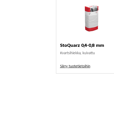
StoQuarz 0,4-0,8 mm
Kvartsihiekka, kuivattu
Siirry tuotetietoihin