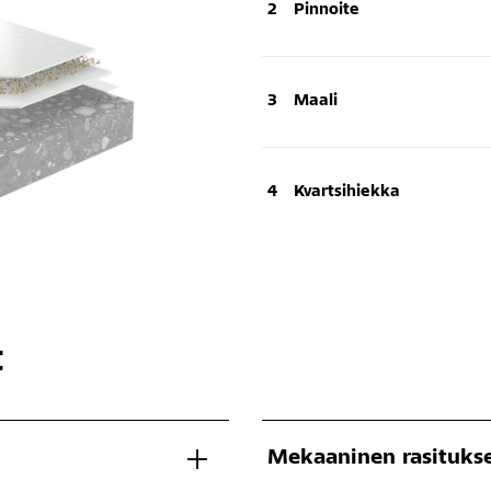
Pinnoite
Maali
Kvartsihiekka
t
Mekaaninen rasitukse