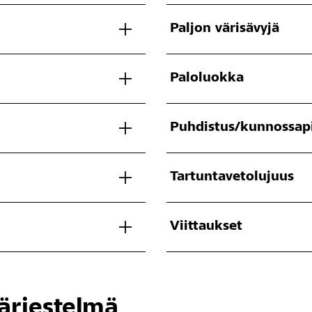
Paljon värisävyjä
Paloluokka
Puhdistus/kunnossap
Tartuntavetolujuus
Viittaukset
järjestelmä