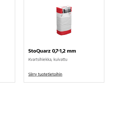
StoQuarz 0,7-1,2 mm
Kvartsihiekka, kuivattu
Siirry tuotetietoihin