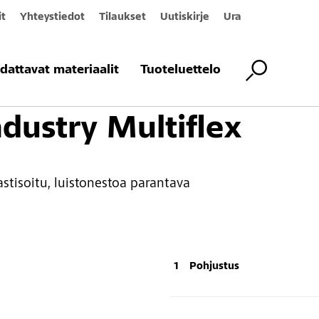
it
Yhteystiedot
Tilaukset
Uutiskirje
Ura
itus
Teollisuuslattiapinnoite
Järjestelmät teollisuuslattioille
StoFloo
dattavat materiaalit
Tuoteluettelo
ndustry Multiflex
astisoitu, luistonestoa parantava
Pohjustus