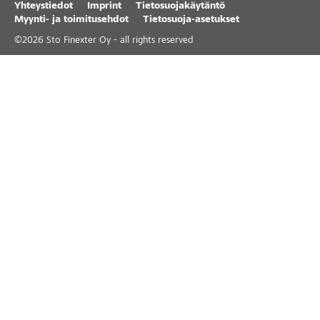
Yhteystiedot
Imprint
Tietosuojakäytäntö
Myynti- ja toimitusehdot
Tietosuoja-asetukset
©
2026
Sto Finexter Oy - all rights reserved