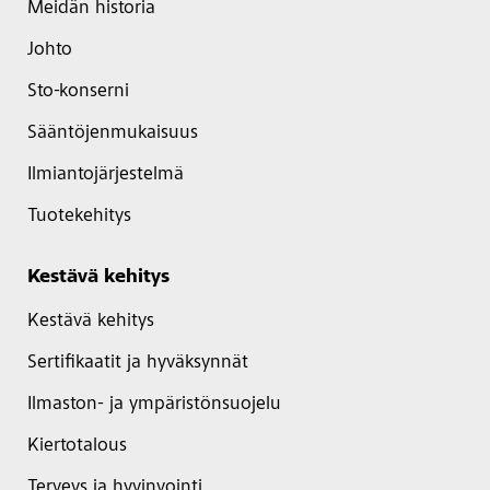
Meidän historia
Johto
Sto-konserni
Sääntöjenmukaisuus
Ilmiantojärjestelmä
Tuotekehitys
Kestävä kehitys
Kestävä kehitys
Sertifikaatit ja hyväksynnät
Ilmaston- ja ympäristönsuojelu
Kiertotalous
Terveys ja hyvinvointi