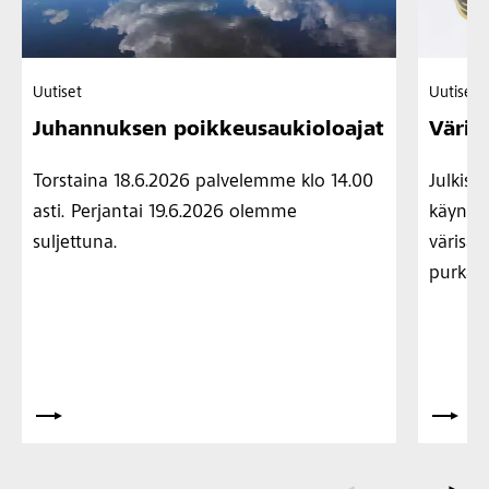
Uutiset
Uutiset
Juhannuksen poikkeusaukioloajat
Värima
Torstaina 18.6.2026 palvelemme klo 14.00
Julkisi
asti. Perjantai 19.6.2026 olemme
käynnis
suljettuna.
värisäv
purkam