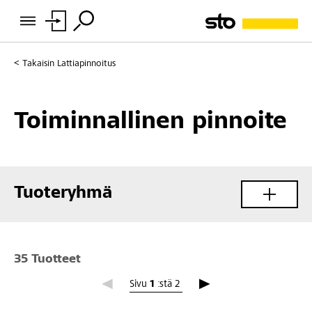
Takaisin
Lattiapinnoitus
Toiminnallinen pinnoite
Tuoteryhmä
35 Tuotteet
Sivu 1
Sivu
1
:stä
2