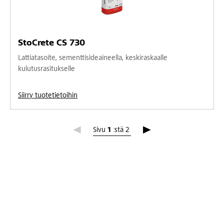
StoCrete CS 730
Lattiatasoite, sementtisideaineella, keskiraskaalle
kulutusrasitukselle
Siirry tuotetietoihin
Sivu 1
Sivu
1
:stä
2