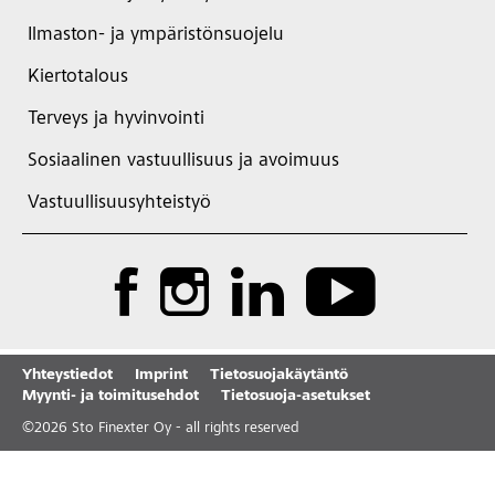
Ilmaston- ja ympäristönsuojelu
Kiertotalous
Terveys ja hyvinvointi
Sosiaalinen vastuullisuus ja avoimuus
Vastuullisuusyhteistyö
Yhteystiedot
Imprint
Tietosuojakäytäntö
Myynti- ja toimitusehdot
Tietosuoja-asetukset
©
2026
Sto Finexter Oy - all rights reserved