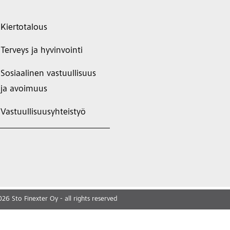
Kiertotalous
Terveys ja hyvinvointi
Sosiaalinen vastuullisuus
ja avoimuus
Vastuullisuusyhteistyö
026
Sto Finexter Oy - all rights reserved