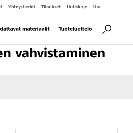
it
Yhteystiedot
Tilaukset
Uutiskirje
Ura
jaus ja suojaus
Rakenteiden vahvistaminen
dattavat materiaalit
Tuoteluettelo
en vahvistaminen