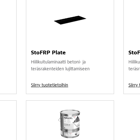
StoFRP Plate
Sto
Hiilikuitulaminaatti betoni- ja
Hiilik
teräsrakenteiden lujittamiseen
teräs
Siirry tuotetietoihin
Siirry