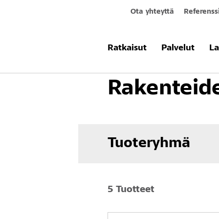
Ota yhteyttä
Referenss
Tuotteet & järjestelmät
Betonin kor
Ratkaisut
Palvelut
La
Rakenteid
Tuoteryhmä
5 Tuotteet