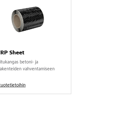
FRP Sheet
uitukangas betoni- ja
rakenteiden vahventamiseen
 tuotetietoihin