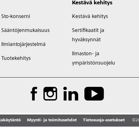
Kestävä kehitys
Sto-konserni
Kestävä kehitys
Sääntöjenmukaisuus
Sertifikaatit ja
hyväksynnät
Ilmiantojärjestelmä
Ilmaston- ja
Tuotekehitys
ympäristönsuojelu
jakäytäntö
Myynti- ja toimitusehdot
Tietosuoja-asetukset
©
2