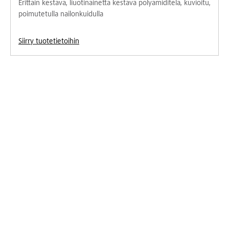
Erittäin kestävä, liuotinainetta kestävä polyamiditela, kuvioitu,
poimutetulla nailonkuidulla
Siirry tuotetietoihin