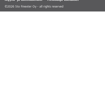
Myynti- ja toimitusehdot
Tietosuoja-asetukset
©
2026
Sto Finexter Oy - all rights reserved