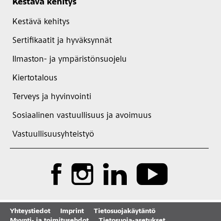
Kestävä kehitys
Kestävä kehitys
Sertifikaatit ja hyväksynnät
Ilmaston- ja ympäristönsuojelu
Kiertotalous
Terveys ja hyvinvointi
Sosiaalinen vastuullisuus ja avoimuus
Vastuullisuusyhteistyö
Yhteystiedot
Imprint
Tietosuojakäytäntö