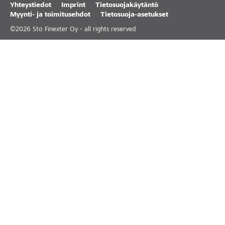
Yhteystiedot
Imprint
Tietosuojakäytäntö
Myynti- ja toimitusehdot
Tietosuoja-asetukset
©
2026
Sto Finexter Oy - all rights reserved