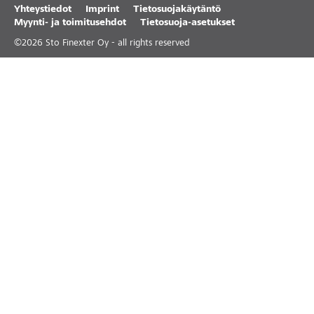
Yhteystiedot
Imprint
Tietosuojakäytäntö
Myynti- ja toimitusehdot
Tietosuoja-asetukset
©
2026
Sto Finexter Oy - all rights reserved