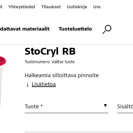
it
Yhteystiedot
Tilaukset
Uutiskirje
Ura
dattavat materiaalit
Tuoteluettelo
StoCryl RB
Tuotenumero:
Valitse tuote
Halkeamia silloittava pinnoite
Lisätietoa
Tuote *
Sisält