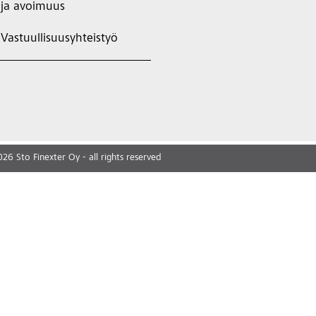
ja avoimuus
Vastuullisuusyhteistyö
026
Sto Finexter Oy - all rights reserved