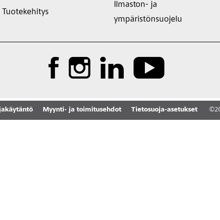
Ilmaston- ja
Tuotekehitys
ympäristönsuojelu
jakäytäntö
Myynti- ja toimitusehdot
Tietosuoja-asetukset
©
2