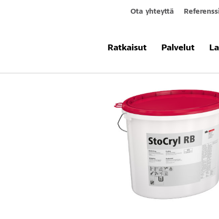
Ota yhteyttä
Referenss
Tuotteet & järjestelmät
StoCryl RB
Ratkaisut
Palvelut
La