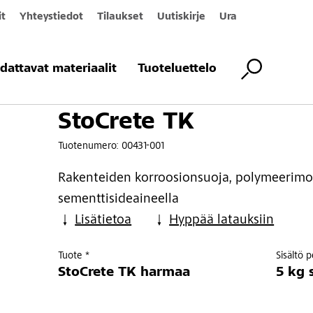
it
Yhteystiedot
Tilaukset
Uutiskirje
Ura
K
dattavat materiaalit
Tuoteluettelo
StoCrete TK
Tuotenumero:
00431-001
Rakenteiden korroosionsuoja, polymeerimod
sementtisideaineella
Lisätietoa
Hyppää latauksiin
Tuote *
Sisältö 
StoCrete TK harmaa
5 kg 