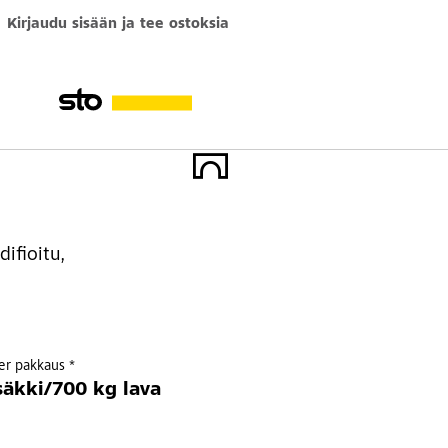
Kirjaudu sisään ja tee ostoksia
ifioitu,
per pakkaus *
säkki/700 kg lava