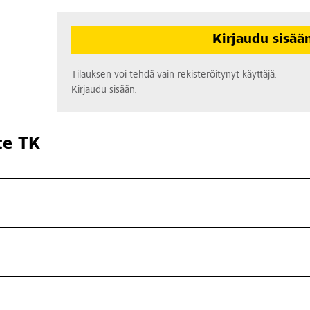
Kirjaudu sisää
Tilauksen voi tehdä vain rekisteröitynyt käyttäjä.
Kirjaudu sisään.
te TK