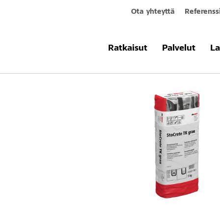
Ota yhteyttä
Referenss
Tuotteet & järjestelmät
StoCrete T
Ratkaisut
Palvelut
La