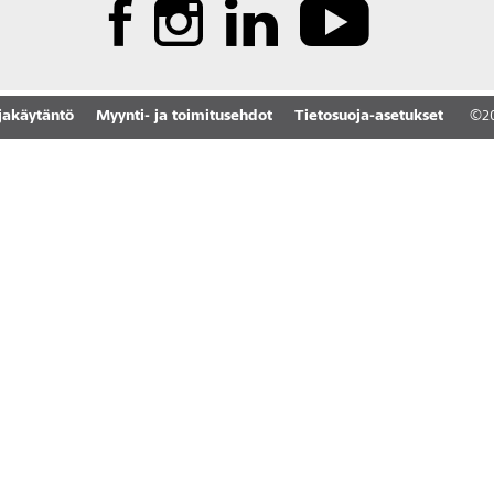
jakäytäntö
Myynti- ja toimitusehdot
Tietosuoja-asetukset
©
2