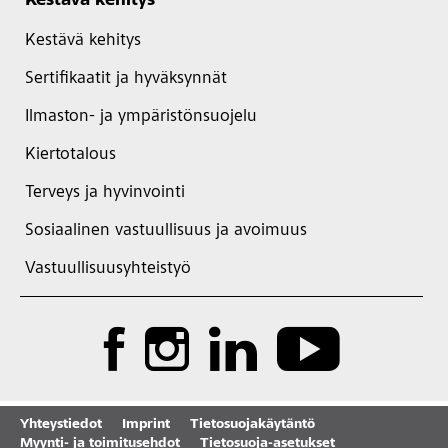
Kestävä kehitys
Kestävä kehitys
Sertifikaatit ja hyväksynnät
Ilmaston- ja ympäristönsuojelu
Kiertotalous
Terveys ja hyvinvointi
Sosiaalinen vastuullisuus ja avoimuus
Vastuullisuusyhteistyö
Yhteystiedot
Imprint
Tietosuojakäytäntö
Myynti- ja toimitusehdot
Tietosuoja-asetukset