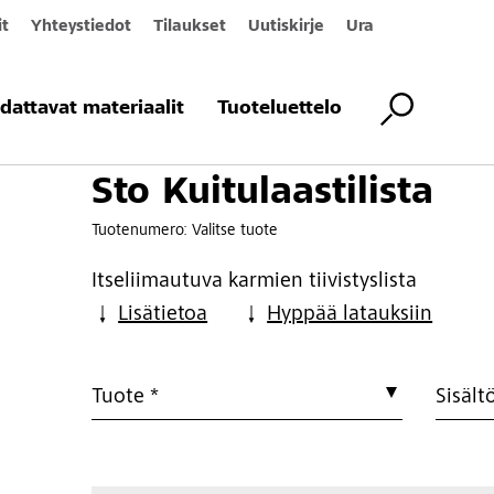
it
Yhteystiedot
Tilaukset
Uutiskirje
Ura
stilista
dattavat materiaalit
Tuoteluettelo
Sto Kuitulaastilista
Tuotenumero:
Valitse tuote
Itseliimautuva karmien tiivistyslista
Lisätietoa
Hyppää latauksiin
Tuote *
Sisält