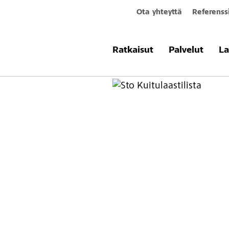
Ota yhteyttä
Referenss
Tuotteet & järjestelmät
Sto Kuitulaa
Ratkaisut
Palvelut
La