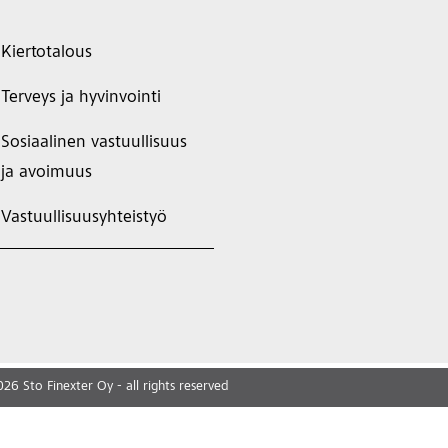
Kiertotalous
Terveys ja hyvinvointi
Sosiaalinen vastuullisuus
ja avoimuus
Vastuullisuusyhteistyö
026
Sto Finexter Oy - all rights reserved