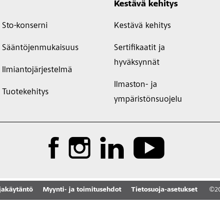
Kestävä kehitys
Sto-konserni
Kestävä kehitys
Sääntöjenmukaisuus
Sertifikaatit ja
hyväksynnät
Ilmiantojärjestelmä
Ilmaston- ja
Tuotekehitys
ympäristönsuojelu
jakäytäntö
Myynti- ja toimitusehdot
Tietosuoja-asetukset
©
2