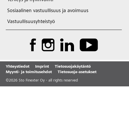
Terveys ja hyvinvointi
Sosiaalinen vastuullisuus ja avoimuus
Vastuullisuusyhteistyö
Yhteystiedot
Imprint
Tietosuojakäytäntö
Myynti- ja toimitusehdot
Tietosuoja-asetukset
©
2026
Sto Finexter Oy - all rights reserved