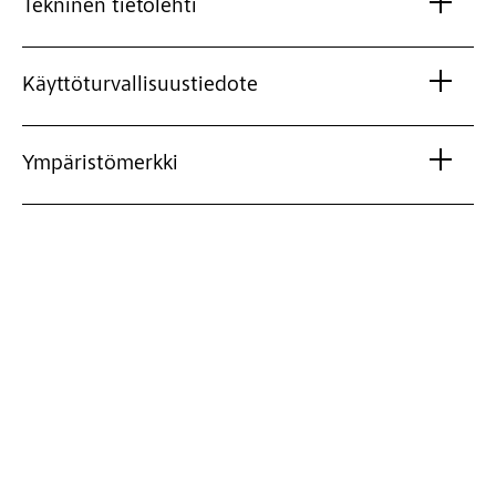
Tekninen tietolehti
Käyttöturvallisuustiedote
Ympäristömerkki