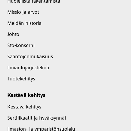
Huolellista rakentamista
Missio ja arvot
Meidän historia
Johto
Sto-konserni
Sääntöjenmukaisuus
Ilmiantojärjestelmä
Tuotekehitys
Kestävä kehitys
Kestävä kehitys
Sertifikaatit ja hyväksynnät
Ilmaston- ja ympäristönsuojelu