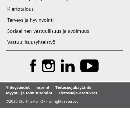
Kiertotalous
Terveys ja hyvinvointi
Sosiaalinen vastuullisuus ja avoimuus
Vastuullisuusyhteistyö
Yhteystiedot
Imprint
Tietosuojakäytäntö
Myynti- ja toimitusehdot
Tietosuoja-asetukset
©
2026
Sto Finexter Oy - all rights reserved