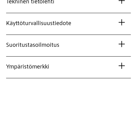
Tekninen tietolehti
Käyttöturvallisuustiedote
Suoritustasoilmoitus
Ympäristömerkki