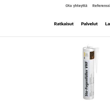
Ota yhteyttä
Referenss
Tuotteet & järjestelmät
Sto-Sauman
Ratkaisut
Palvelut
La