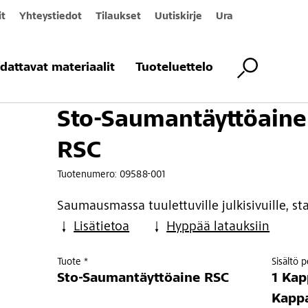
it
Yhteystiedot
Tilaukset
Uutiskirje
Ura
täyttöaine RSC
dattavat materiaalit
Tuoteluettelo
Sto-Saumantäyttöaine
RSC
Tuotenumero:
09588-001
Saumausmassa tuulettuville julkisivuille, sta
Lisätietoa
Hyppää latauksiin
Tuote *
Sisältö 
Sto-Saumantäyttöaine RSC
1 Kap
Kappa