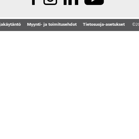
jakäytäntö
Myynti- ja toimitusehdot
Tietosuoja-asetukset
©
2