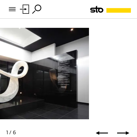
1
/
6