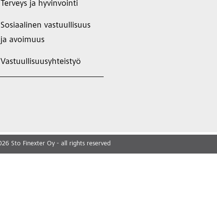
Terveys ja hyvinvointi
Sosiaalinen vastuullisuus
ja avoimuus
Vastuullisuusyhteistyö
026
Sto Finexter Oy - all rights reserved