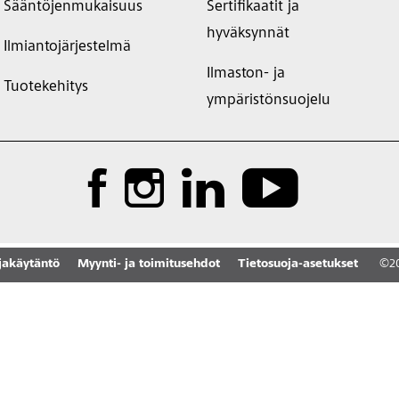
Sääntöjenmukaisuus
Sertifikaatit ja
hyväksynnät
Ilmiantojärjestelmä
Ilmaston- ja
Tuotekehitys
ympäristönsuojelu
jakäytäntö
Myynti- ja toimitusehdot
Tietosuoja-asetukset
©
2