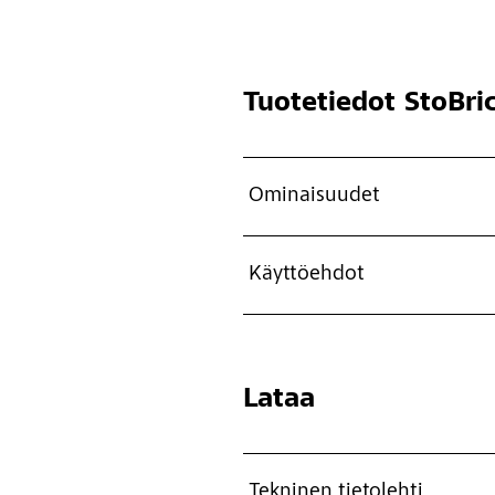
Tuotetiedot
StoBri
Ominaisuudet
Käyttöehdot
Lataa
Tekninen tietolehti