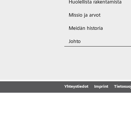
Huolellista rakentamista
Missio ja arvot
Meidän historia
Johto
Yhteystiedot
Imprint
Tietosuo