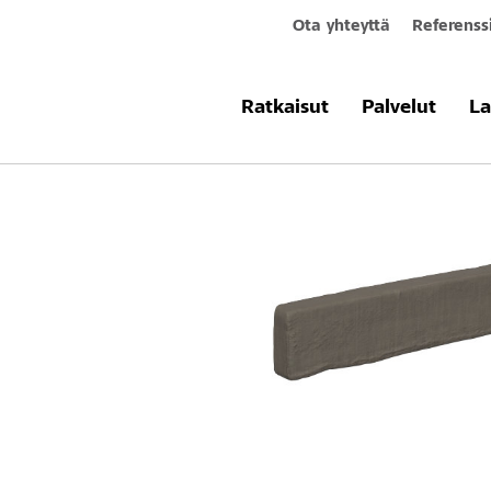
Ota yhteyttä
Referenss
Tuotteet & järjestelmät
StoBrick 1
Ratkaisut
Palvelut
La