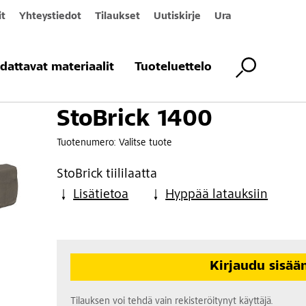
it
Yhteystiedot
Tilaukset
Uutiskirje
Ura
400
dattavat materiaalit
Tuoteluettelo
StoBrick 1400
Tuotenumero:
Valitse tuote
StoBrick tiililaatta
Lisätietoa
Hyppää latauksiin
Kirjaudu sisää
Tilauksen voi tehdä vain rekisteröitynyt käyttäjä.