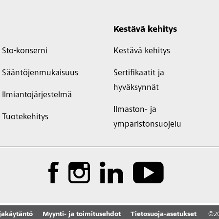
Kestävä kehitys
Sto-konserni
Kestävä kehitys
Sääntöjenmukaisuus
Sertifikaatit ja
hyväksynnät
Ilmiantojärjestelmä
Ilmaston- ja
Tuotekehitys
ympäristönsuojelu
jakäytäntö
Myynti- ja toimitusehdot
Tietosuoja-asetukset
©
2