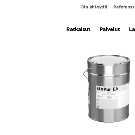
Ota yhteyttä
Referenss
Tuotteet & järjestelmät
StoPur EA
Ratkaisut
Palvelut
La