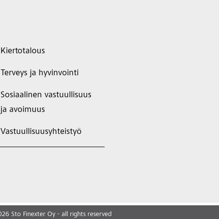
Kiertotalous
Terveys ja hyvinvointi
Sosiaalinen vastuullisuus
ja avoimuus
Vastuullisuusyhteistyö
026
Sto Finexter Oy - all rights reserved