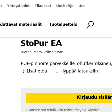
it
Yhteystiedot
Tilaukset
Uutiskirje
Ura
dattavat materiaalit
Tuoteluettelo
StoPur EA
Tuotenumero:
Valitse tuote
PUR-pinnoite parvekkeille, ohutkerroksinen, 
Lisätietoa
Hyppää latauksiin
Kirjaudu sisää
Tilauksen voi tehdä vain rekisteröitynyt käyttäjä.