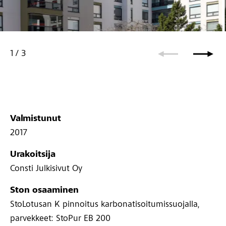
Ruoholahdenranta 7, Helsinki
1
/
3
uoholahdenranta 7, Helsinki
Valmistunut
2017
Urakoitsija
Consti Julkisivut Oy
Ston osaaminen
StoLotusan K pinnoitus karbonatisoitumissuojalla,
parvekkeet: StoPur EB 200