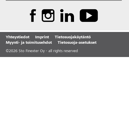
Yhteystiedot
Imprint
Tietosuojakäytäntö
Myynti- ja toimitusehdot
Tietosuoja-asetukset
©
2026
Sto Finexter Oy - all rights reserved