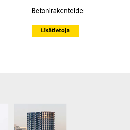
Betonirakenteiden vahvistus hiili
Lisätietoja