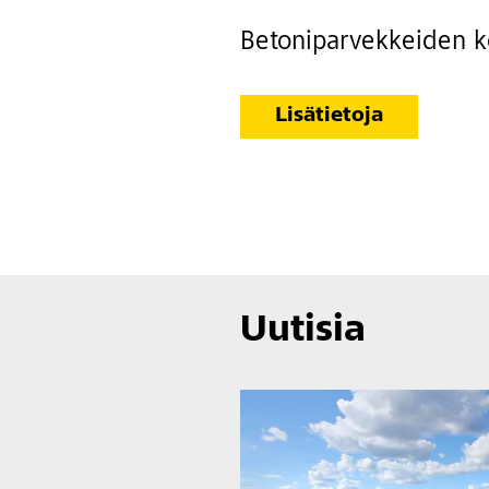
Betoniparvekkeiden ko
Lisätietoja
Uutisia