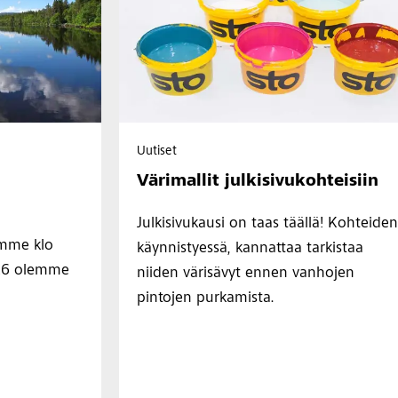
Uutiset
Värimallit julkisivukohteisiin
Julkisivukausi on taas täällä! Kohteiden
emme klo
käynnistyessä, kannattaa tarkistaa
2026 olemme
niiden värisävyt ennen vanhojen
pintojen purkamista.