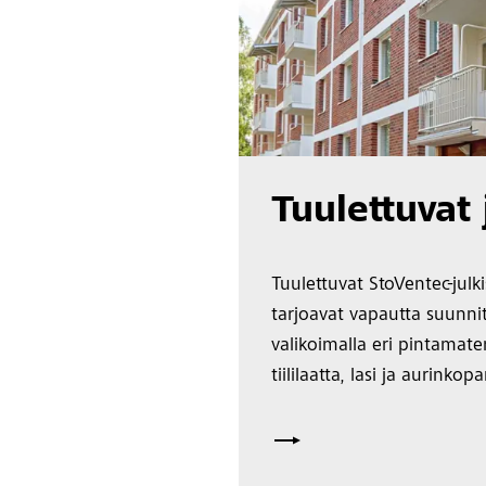
Tuulettuvat 
Tuulettuvat StoVentec-julki
tarjoavat vapautta suunnit
valikoimalla eri pintamate
tiililaatta, lasi ja aurinkopa