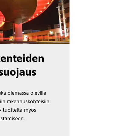
kenteiden
 suojaus
kä olemassa oleville
iin rakennuskohteisiin.
 tuotteita myös
istamiseen.