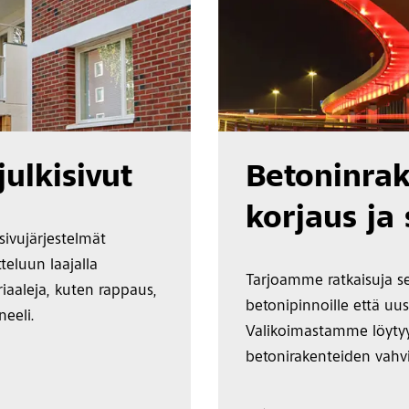
julkisivut
Betoninra
korjaus ja
sivujärjestelmät
teluun laajalla
Tarjoamme ratkaisuja se
riaaleja, kuten rappaus,
betonipinnoille että uus
neeli.
Valikoimastamme löytyy
betonirakenteiden vahv