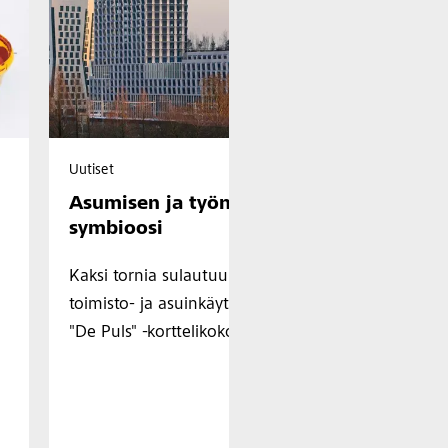
Uutiset
Uu
Asumisen ja työnteon
W
symbioosi
j
Kaksi tornia sulautuu toisiinsa yhdistäen
St
toimisto- ja asuinkäytön Amsterdamin
Ro
"De Puls" -korttelikokonaisuudessa.
Ko
ol
se