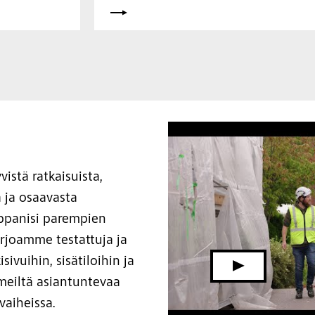
istä ratkaisuista,
 ja osaavasta
ppanisi parempien
arjoamme testattuja ja
isivuihin, sisätiloihin ja
meiltä asiantuntevaa
vaiheissa.