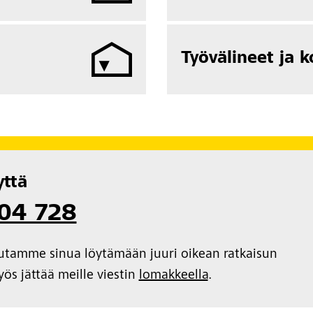
Työvälineet ja 
yttä
104 728
autamme sinua löytämään juuri oikean ratkaisun
myös jättää meille viestin
lomakkeella
.