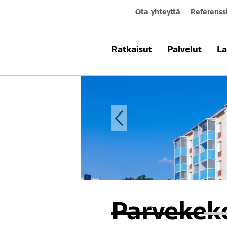
Ota yhteyttä
Referenss
Ratkaisut
Palvelut
La
Parvekek