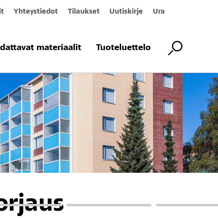
it
Yhteystiedot
Tilaukset
Uutiskirje
Ura
dattavat materiaalit
Tuoteluettelo
orjaus