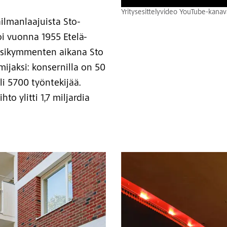
Yritysesittelyvideo YouTube-kan
ilmanlaajuista Sto-
oi vuonna 1955 Etelä-
osikymmenten aikana Sto
mijaksi: konsernilla on 50
li 5700 työntekijää.
to ylitti 1,7 miljardia